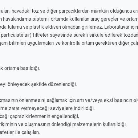
rulan, havadaki toz ve diğer parçacıklardan mümkün olduğunca arı
 havalandırma sistemi, ortamda kullanılan araç gereçler ve ortama k
a tulumu ve plastik eldiven olmadan girilemez. Laboratuvar içine 
rticulate air) filtreler sayesinde sürekli sirküle edilerek tozdan a
yaşam bilimleri uygulamaları ve kontrollü ortam gerektiren diğer çal
ak ortama basıldığı,
meyi önleyecek şekilde düzenlendiği,
kmasının önlenmesini sağlamak için artı ve/veya eksi basıncın olu
me zarar vermeyeceği seviyelere indirildiği,
cağı çapraz kirlenmenin engellendiği,
ikiminin ve oluşmasının önlendiği malzemelerin kullanıldığı,
fetler ile çalışılan,