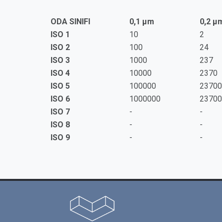
ODA SINIFI
0,1 µm
0,2 µ
ISO 1
10
2
ISO 2
100
24
ISO 3
1000
237
ISO 4
10000
2370
ISO 5
100000
23700
ISO 6
1000000
23700
ISO 7
-
-
ISO 8
-
-
ISO 9
-
-