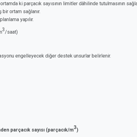
rtamda ki parçacık sayısının limitler dâhilinde tutulmasının sağl
ş bir ortam sağlanır.
planlama yapılır.
3
(m
/saat)
asyonu engelleyecek diğer destek unsurlar belirlenir.
3
inden parçacık sayısı (parçacık/m
)