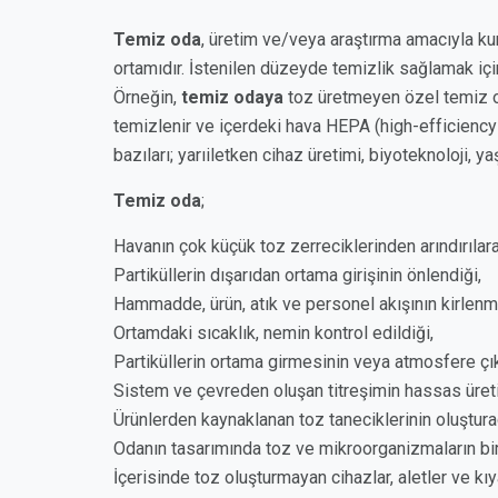
Temiz oda
, üretim ve/veya araştırma amacıyla ku
ortamıdır. İstenilen düzeyde temizlik sağlamak için
Örneğin,
temiz odaya
toz üretmeyen özel temiz od
temizlenir ve içerdeki hava HEPA (high-efficiency pa
bazıları; yarıiletken cihaz üretimi, biyoteknoloji, 
Temiz oda
;
Havanın çok küçük toz zerreciklerinden arındırılar
Partiküllerin dışarıdan ortama girişinin önlendiği,
Hammadde, ürün, atık ve personel akışının kirlen
Ortamdaki sıcaklık, nemin kontrol edildiği,
Partiküllerin ortama girmesinin veya atmosfere çı
Sistem ve çevreden oluşan titreşimin hassas üreti
Ürünlerden kaynaklanan toz taneciklerinin oluştura
Odanın tasarımında toz ve mikroorganizmaların bir
İçerisinde toz oluşturmayan cihazlar, aletler ve kıya